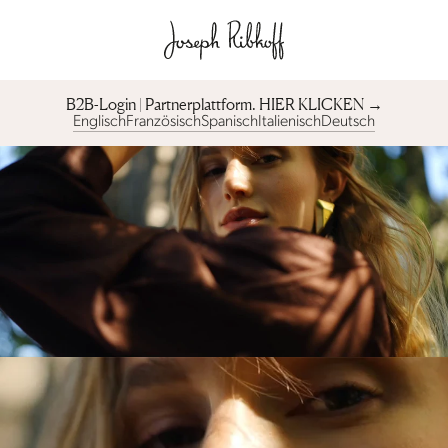
B2B-Login | Partnerplattform︎. HIER KLICKEN →
Englisch
Französisch
Spanisch
Italienisch
Deutsch