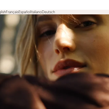
lish
Français
Español
Italiano
Deutsch