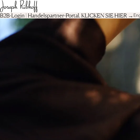
B2B-Login | Handelspartner-Portal‎. KLICKEN SIE HIER →
Eng