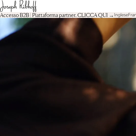
Accesso B2B | Piattaforma partner︎. CLICCA QUI →
Inglese
Fran