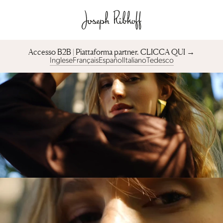
Accesso B2B | Piattaforma partner︎. CLICCA QUI →
Inglese
Français
Español
Italiano
Tedesco