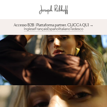
Accesso B2B | Piattaforma partner︎. CLICCA QUI →
Inglese
Français
Español
Italiano
Tedesco