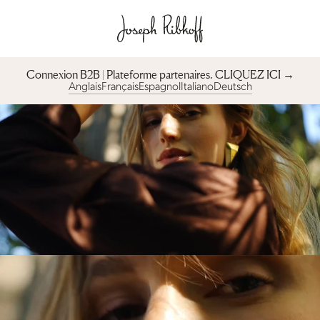
Connexion B2B | Plateforme partenaires︎. CLIQUEZ ICI →
Anglais
Français
Espagnol
Italiano
Deutsch