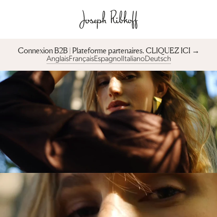
Connexion B2B | Plateforme partenaires︎. CLIQUEZ ICI →
Anglais
Français
Espagnol
Italiano
Deutsch