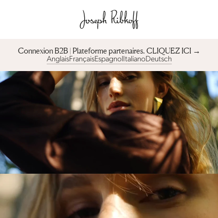
Connexion B2B | Plateforme partenaires︎. CLIQUEZ ICI →
Anglais
Français
Espagnol
Italiano
Deutsch