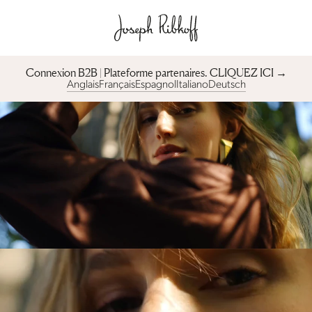
Connexion B2B | Plateforme partenaires︎. CLIQUEZ ICI →
Anglais
Français
Espagnol
Italiano
Deutsch