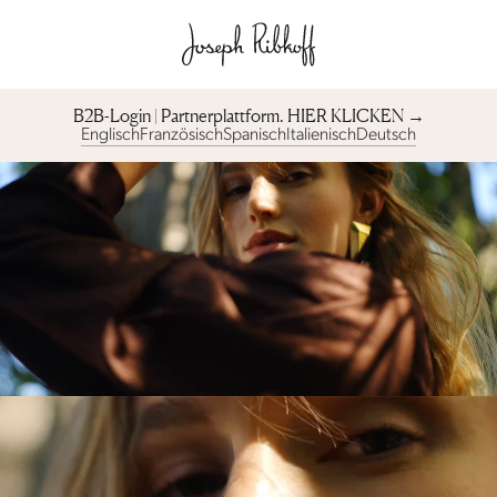
B2B-Login | Partnerplattform︎. HIER KLICKEN →
Englisch
Französisch
Spanisch
Italienisch
Deutsch