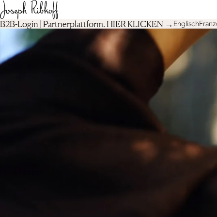
B2B-Login | Partnerplattform︎. HIER KLICKEN →
Englisch
Franz