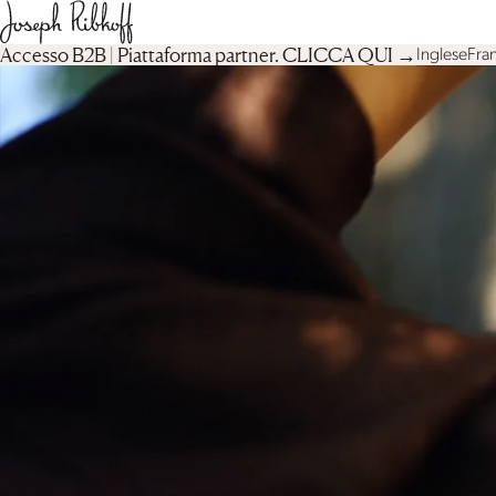
Accesso B2B | Piattaforma partner︎. CLICCA QUI →
Inglese
Fran