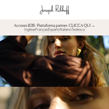
Accesso B2B | Piattaforma partner︎. CLICCA QUI →
Inglese
Français
Español
Italiano
Tedesco