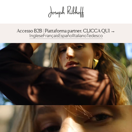
Accesso B2B | Piattaforma partner︎. CLICCA QUI →
Inglese
Français
Español
Italiano
Tedesco