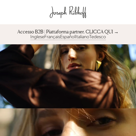
Accesso B2B | Piattaforma partner︎. CLICCA QUI →
Inglese
Français
Español
Italiano
Tedesco